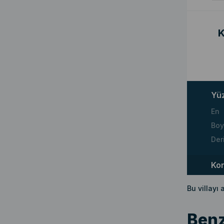
K
Yü
En
Boy
Der
Ko
Bu villayı
Benz