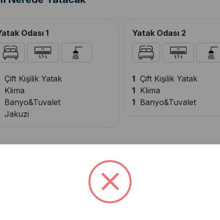
Yatak Odası 1
Yatak Odası 2
Çift Kişilik Yatak
1
Çift Kişilik Yatak
Klima
1
Klima
Banyo&Tuvalet
1
Banyo&Tuvalet
Jakuzi
VİLLA HEDEF DUO OLANAKLARI
rk Yeri
Genel Araç Otoparkı