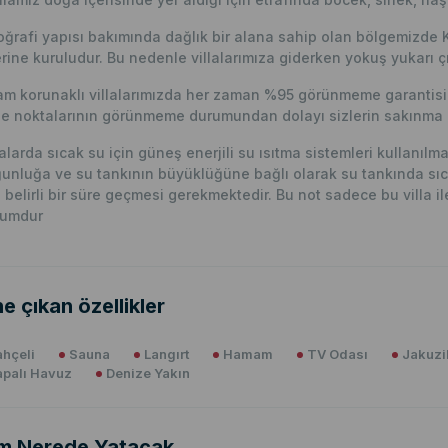
ğrafi yapısı bakımında dağlık bir alana sahip olan bölgemizde 
rine kuruludur. Bu nedenle villalarımıza giderken yokuş yukarı çı
m korunaklı villalarımızda her zaman %95 görünmeme garantisi v
e noktalarının görünmeme durumundan dolayı sizlerin sakınma p
lalarda sıcak su için güneş enerjili su ısıtma sistemleri kullanıl
unluğa ve su tankının büyüklüğüne bağlı olarak su tankında sıc
n belirli bir süre geçmesi gerekmektedir. Bu not sadece bu villa ile i
rumdur
e çıkan özellikler
hçeli
Sauna
Langırt
Hamam
TV Odası
Jakuzil
apalı Havuz
Denize Yakın
m Nerede Yatacak