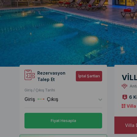
Rezervasyon
VİL
İptal Şartları
Talep Et
Ant
Giriş / Çıkış Tarihi
6 K
Giriş
Çıkış
Vill
Fiyat Hesapla
Villa