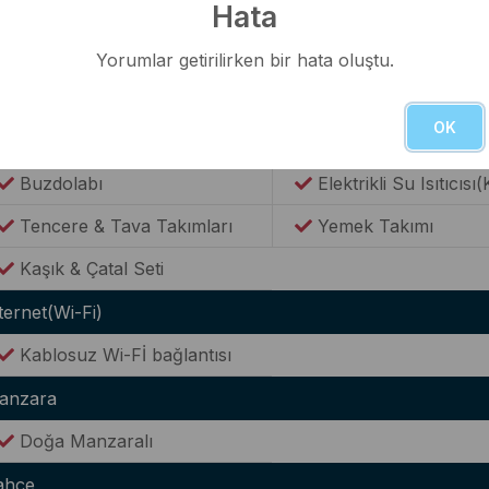
Hata
alon
Lüks Oturma Grubu
Klima
Yorumlar getirilirken bir hata oluştu.
utfak
OK
Modern Amerikan Mutfak
Ocak
Buzdolabı
Elektrikli Su Isıtıcısı(
Tencere & Tava Takımları
Yemek Takımı
Kaşık & Çatal Seti
ternet(Wi-Fi)
Kablosuz Wi-Fİ bağlantısı
anzara
Doğa Manzaralı
ahçe