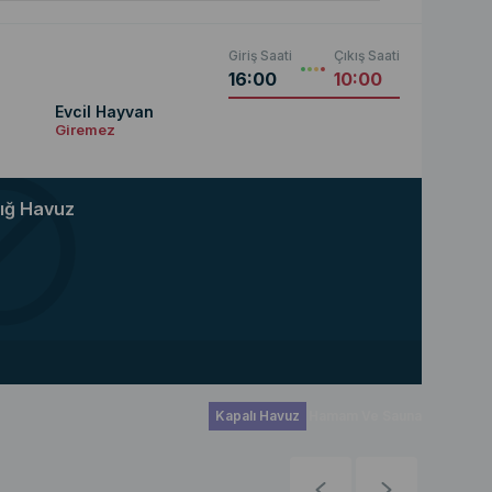
Giriş Saati
Çıkış Saati
16:00
10:00
Evcil Hayvan
Giremez
ığ Havuz
Kapalı Havuz
Hamam Ve Sauna