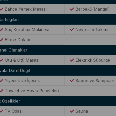
Bahçe Yemek Masası
Barbekü(Mangal)
a Bilgileri
Saç Kurutma Makinesi
Nevresim Takımı
Elbise Dolabı
enel Olanaklar
Ütü & Ütü Masası
Elektrikli Süpürge
yata Dahil Değil
Yiyecek ve İçecek
Sabun ve Şampuan
Tuvalet ve Havlu Peçeteleri
 Özellikler
TV Odası
Sauna