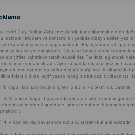
ıklama
la Hedef Duo, Kalkan Akbel mevkiinde konumlanmakta olan doğa 
 almaktadır. Modern ve konforlu bir şekilde dizayn edilen yazlık
işiye konaklama imkanı sağlamaktadır. Kış aylarında tatil planı y
am ve sauna yer almaktadır. Havuz ve havuz terası korunaklı hale
balayı çiftleri rahatlıkla tercih edebilirler. Tatilinizi eğlenceli h
ardo masası yer almaktadır. Aynı zamanda dış özel yüzme havuzu
ayın en ince ayrıntısına kadar düşünüldüğü yazlık villamızda t
diklerinizle birlikte keyif yapabileceğiniz bir yazlık villada tatil 
 1:
Kapalı Isıtmalı Havuz Bilgileri; 2,80 m x 6,50 m' dir. Derinlik; 1
T 2:
Villamızın kapalı havuzunda yer alan ısıtma sistemi günlük 2
afirlerin gelmeden 3 gün önce ısıtma taleplerini bildirmeleri g
şmaktadır.
T 4:
Villamızın dış havuzunda tuzlu su sistemi kullanılmaktadır.
llamız doğa içerisinde yer aldığı için etrafında böcek, sinek, haş