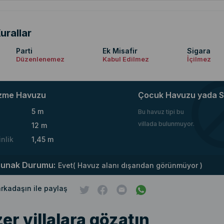
urallar
Parti
Ek Misafir
Sigara
Düzenlenemez
Kabul Edilmez
İçilmez
zme Havuzu
Çocuk Havuzu yada S
5 m
Bu havuz tipi bu
villada bulunmuyor.
12 m
inlik
1,45 m
runak Durumu:
Evet( Havuz alanı dışarıdan görünmüyor )
 arkadaşın ile paylaş
er villalara gözatın