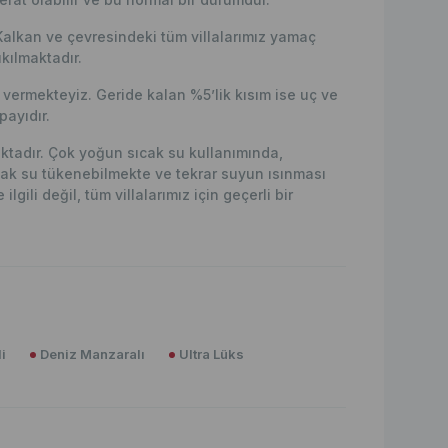
Kalkan ve çevresindeki tüm villalarımız yamaç
kılmaktadır.
ermekteyiz. Geride kalan %5’lik kısım ise uç ve
ayıdır.
maktadır. Çok yoğun sıcak su kullanımında,
ak su tükenebilmekte ve tekrar suyun ısınması
lgili değil, tüm villalarımız için geçerli bir
i
Deniz Manzaralı
Ultra Lüks