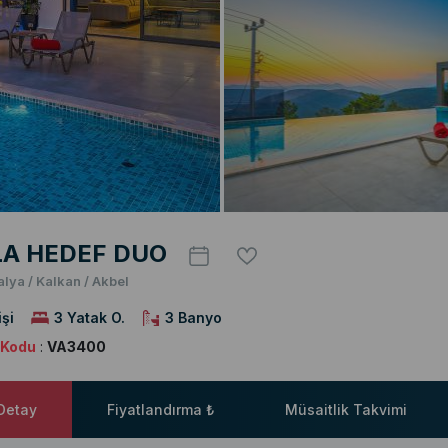
LA HEDEF DUO
alya / Kalkan / Akbel
işi
3 Yatak O.
3 Banyo
a Kodu
:
VA3400
 Detay
Fiyatlandırma ₺
Müsaitlik Takvimi