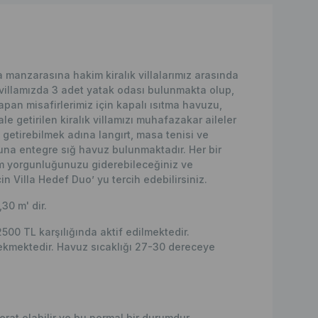
manzarasına hakim kiralık villalarımız arasında
 villamızda 3 adet yatak odası bulunmakta olup,
apan misafirlerimiz için kapalı ısıtma havuzu,
 getirilen kiralık villamızı muhafazakar aileler
ale getirebilmek adına langırt, masa tenisi ve
na entegre sığ havuz bulunmaktadır. Her bir
üm yorgunluğunuzu giderebileceğiniz ve
için Villa Hedef Duo’ yu tercih edebilirsiniz.
,30 m' dir.
500 TL karşılığında aktif edilmektedir.
erekmektedir. Havuz sıcaklığı 27-30 dereceye
erat olabilir ve bu normal bir durumdur.