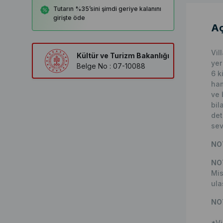
Tutarın %35’sini şimdi geriye kalanını
girişte öde
Aç
Vil
Kültür ve Turizm Bakanlığı
yer
Belge No : 07-10088
6 k
ham
ve 
bil
det
sev
NOT
NO
Mis
ula
NO
*Vi