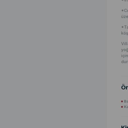
*Co
üze
*Ta
köş
Vil
yoğ
içi
du
Ön
Ba
K
Ki