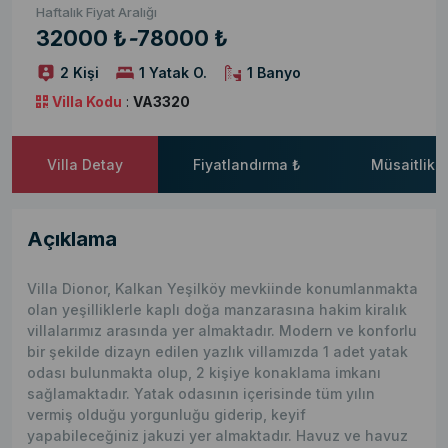
Haftalık Fiyat Aralığı
32000 ₺
-
78000 ₺
2 Kişi
1 Yatak O.
1 Banyo
Villa Kodu
:
VA3320
Villa Detay
Fiyatlandırma ₺
Müsaitlik 
Açıklama
Villa Dionor, Kalkan Yeşilköy mevkiinde konumlanmakta
olan yeşilliklerle kaplı doğa manzarasına hakim kiralık
villalarımız arasında yer almaktadır. Modern ve konforlu
bir şekilde dizayn edilen yazlık villamızda 1 adet yatak
odası bulunmakta olup, 2 kişiye konaklama imkanı
sağlamaktadır. Yatak odasının içerisinde tüm yılın
vermiş olduğu yorgunluğu giderip, keyif
yapabileceğiniz jakuzi yer almaktadır. Havuz ve havuz