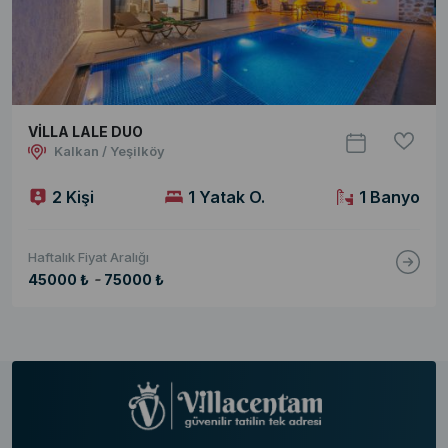
VİLLA LALE DUO
Kalkan / Yeşilköy
2 Kişi
1 Yatak O.
1 Banyo
Haftalık Fiyat Aralığı
-
45000 ₺
75000 ₺