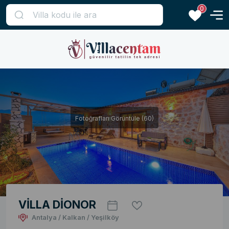
0
Fotoğrafları Görüntüle (60)
VİLLA DİONOR
Antalya / Kalkan / Yeşilköy