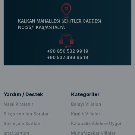
KALKAN MAHALLESİ ŞEHİTLER CADDESİ
NO:35/1 KAŞ/ANTALYA
+90 850 532 99 19
+90 532 499 65 19
Yardım / Destek
Kategoriler
Nasıl Kiralanır
Balayı Villaları
Sıkça sorulan Sorular
Kiralık Villalar
Sözleşme Şartları
Kalabalık Ailelere Uygun
İptal Şartları
Muhafazakar Villalar