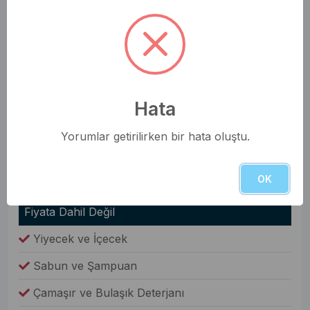
Nevresim Takımı
Havlular
Elbise Dolabı
Genel Olanaklar
Hata
Ütü & Ütü Masası
Yorumlar getirilirken bir hata oluştu.
Elektrikli Süpürge
OK
Çamaşır Makinesi
Fiyata Dahil Değil
Yiyecek ve İçecek
Sabun ve Şampuan
Çamaşır ve Bulaşık Deterjanı