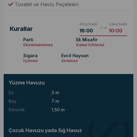
Tuvalet ve Havlu Peçeteleri
Giriş Saati
Çıkış Saati
Kurallar
16:00
10:00
Parti
Ek Misafir
Düzenlenemez
Kabul Edilmez
Sigara
Evcil Hayvan
İçilmez
Giremez
Yüzme Havuzu
En
3 m
Boy
7 m
Derinlik
1,50 m
Çocuk Havuzu yada Sığ Havuz