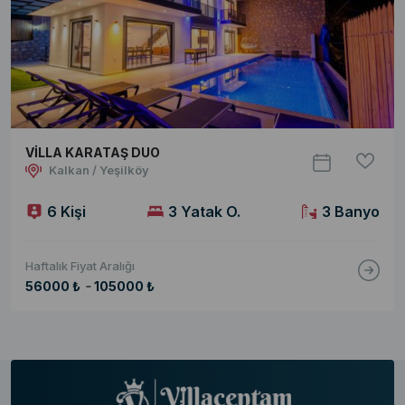
VİLLA KARATAŞ DUO
Kalkan / Yeşilköy
6 Kişi
3 Yatak O.
3 Banyo
Haftalık Fiyat Aralığı
-
56000 ₺
105000 ₺