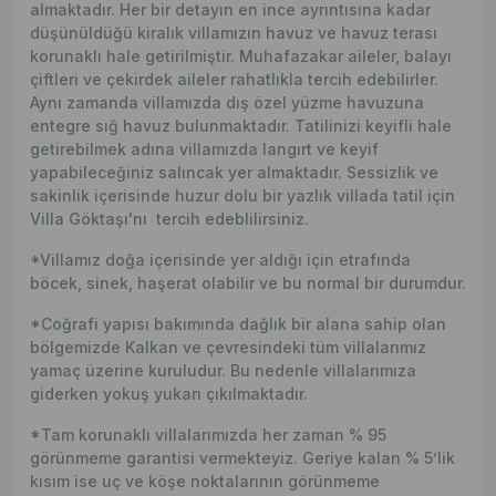
almaktadır. Her bir detayın en ince ayrıntısına kadar
düşünüldüğü kiralık villamızın havuz ve havuz terası
korunaklı hale getirilmiştir. Muhafazakar aileler, balayı
çiftleri ve çekirdek aileler rahatlıkla tercih edebilirler.
Aynı zamanda villamızda dış özel yüzme havuzuna
entegre sığ havuz bulunmaktadır. Tatilinizi keyifli hale
getirebilmek adına villamızda langırt ve keyif
yapabileceğiniz salıncak yer almaktadır. Sessizlik ve
sakinlik içerisinde huzur dolu bir yazlık villada tatil için
Villa Göktaşı'nı tercih edeblilirsiniz.
*Villamız doğa içerisinde yer aldığı için etrafında
böcek, sinek, haşerat olabilir ve bu normal bir durumdur.
*Coğrafi yapısı bakımında dağlık bir alana sahip olan
bölgemizde Kalkan ve çevresindeki tüm villalarımız
yamaç üzerine kuruludur. Bu nedenle villalarımıza
giderken yokuş yukarı çıkılmaktadır.
*Tam korunaklı villalarımızda her zaman % 95
görünmeme garantisi vermekteyiz. Geriye kalan % 5’lik
kısım ise uç ve köşe noktalarının görünmeme