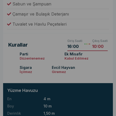
Sabun ve Şampuan
Çamaşır ve Bulaşık Deterjanı
Tuvalet ve Havlu Peçeteleri
Giriş Saati
Çıkış Saati
Kurallar
16:00
10:00
Parti
Ek Misafir
Düzenlenemez
Kabul Edilmez
Sigara
Evcil Hayvan
İçilmez
Giremez
Yüzme Havuzu
En
4 m
Boy
10 m
Derinlik
1,50 m