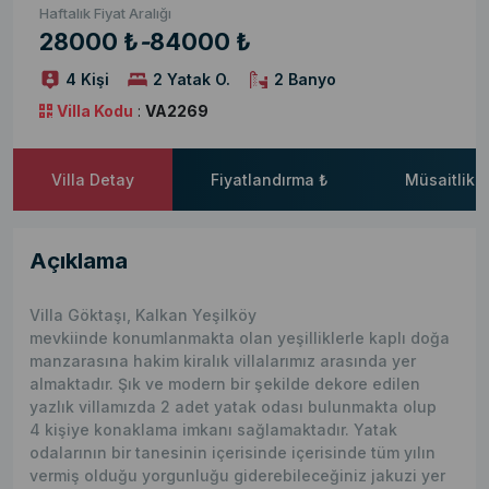
Haftalık Fiyat Aralığı
28000 ₺
-
84000 ₺
4 Kişi
2 Yatak O.
2 Banyo
Villa Kodu
:
VA2269
Villa Detay
Fiyatlandırma ₺
Müsaitlik 
Açıklama
Villa Göktaşı, Kalkan Yeşilköy
mevkiinde konumlanmakta olan yeşilliklerle kaplı doğa
manzarasına hakim kiralık villalarımız arasında yer
almaktadır. Şık ve modern bir şekilde dekore edilen
yazlık villamızda 2 adet yatak odası bulunmakta olup
4 kişiye konaklama imkanı sağlamaktadır. Yatak
odalarının bir tanesinin içerisinde içerisinde tüm yılın
vermiş olduğu yorgunluğu giderebileceğiniz jakuzi yer