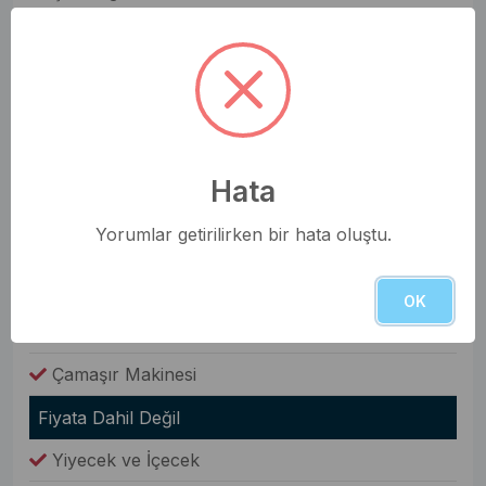
Oda Bilgileri
Saç Kurutma Makinesi
Nevresim Takımı
Havlular
Hata
Elbise Dolabı
Yorumlar getirilirken bir hata oluştu.
Genel Olanaklar
Ütü & Ütü Masası
OK
Elektrikli Süpürge
Çamaşır Makinesi
Fiyata Dahil Değil
Yiyecek ve İçecek