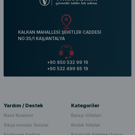
KALKAN MAHALLESİ ŞEHİTLER CADDESİ
NO:35/1 KAŞ/ANTALYA
+90 850 532 99 19
+90 532 499 65 19
Yardım / Destek
Kategoriler
Nasıl Kiralanır
Balayı Villaları
Sıkça sorulan Sorular
Kiralık Villalar
Sözleşme Şartları
Kalabalık Ailelere Uygun