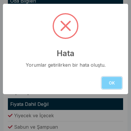
Oda Bilgileri
Saç Kurutma Makinesi
Nevresim Takımı
Havlular
Elbise Dolabı
Hata
Genel Olanaklar
Yorumlar getirilirken bir hata oluştu.
Ütü & Ütü Masası
Elektrikli Süpürge
OK
Çamaşır Makinesi
Fiyata Dahil Değil
Yiyecek ve İçecek
Sabun ve Şampuan