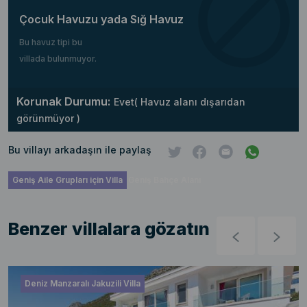
Çocuk Havuzu yada Sığ Havuz
Bu havuz tipi bu
villada bulunmuyor.
Korunak Durumu:
Evet( Havuz alanı dışarıdan
görünmüyor )
Bu villayı arkadaşın ile paylaş
Geniş Aile Grupları için Villa
Geniş Bahçe Alanı
Benzer villalara gözatın
Deniz Manzaralı Jakuzili Villa