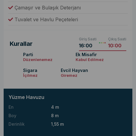
Çamaşır ve Bulaşık Deterjanı
Tuvalet ve Havlu Peçeteleri
Giriş Saati
Çıkış Saati
Kurallar
16:00
10:00
Parti
Ek Misafir
Düzenlenemez
Kabul Edilmez
Sigara
Evcil Hayvan
İçilmez
Giremez
Yüzme Havuzu
En
4 m
Boy
8 m
Derinlik
1,55 m