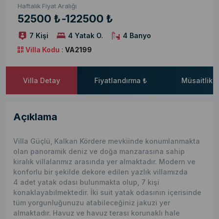
Haftalık Fiyat Aralığı
52500 ₺
-
122500 ₺
7 Kişi
4 Yatak O.
4 Banyo
Villa Kodu
:
VA2199
Villa Detay
Fiyatlandırma ₺
Müsaitlik 
Açıklama
Villa Güçlü, Kalkan Kördere mevkiinde konumlanmakta
olan panoramik deniz ve doğa manzarasına sahip
kiralık villalarımız arasında yer almaktadır. Modern ve
konforlu bir şekilde dekore edilen yazlık villamızda
4 adet yatak odası bulunmakta olup, 7 kişi
konaklayabilmektedir. İki suit yatak odasının içerisinde
tüm yorgunluğunuzu atabileceğiniz jakuzi yer
almaktadır. Havuz ve havuz terası korunaklı hale