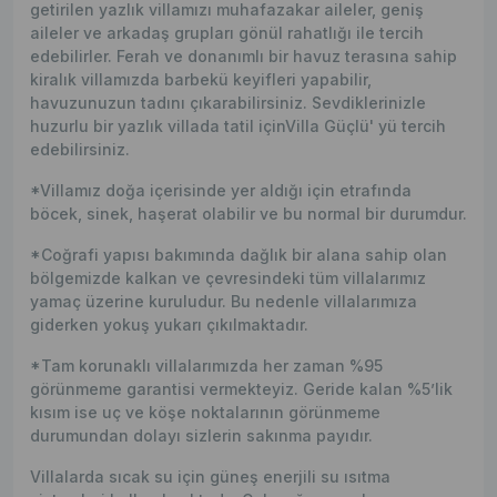
getirilen yazlık villamızı muhafazakar aileler, geniş
aileler ve arkadaş grupları gönül rahatlığı ile tercih
edebilirler. Ferah ve donanımlı bir havuz terasına sahip
kiralık villamızda barbekü keyifleri yapabilir,
havuzunuzun tadını çıkarabilirsiniz. Sevdiklerinizle
huzurlu bir yazlık villada tatil içinVilla Güçlü' yü tercih
edebilirsiniz.
*Villamız doğa içerisinde yer aldığı için etrafında
böcek, sinek, haşerat olabilir ve bu normal bir durumdur.
*Coğrafi yapısı bakımında dağlık bir alana sahip olan
bölgemizde kalkan ve çevresindeki tüm villalarımız
yamaç üzerine kuruludur. Bu nedenle villalarımıza
giderken yokuş yukarı çıkılmaktadır.
*Tam korunaklı villalarımızda her zaman %95
görünmeme garantisi vermekteyiz. Geride kalan %5’lik
kısım ise uç ve köşe noktalarının görünmeme
durumundan dolayı sizlerin sakınma payıdır.
Villalarda sıcak su için güneş enerjili su ısıtma