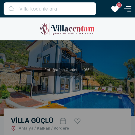
0
Fotoğrafları Görüntüle (65)
VİLLA GÜÇLÜ
Antalya / Kalkan / Kördere