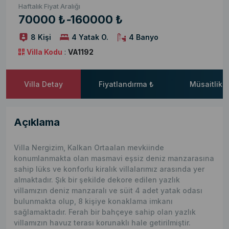
Haftalık Fiyat Aralığı
70000 ₺
-
160000 ₺
8 Kişi
4 Yatak O.
4 Banyo
Villa Kodu
:
VA1192
Villa Detay
Fiyatlandırma ₺
Müsaitlik 
Açıklama
Villa Nergizim, Kalkan Ortaalan mevkiinde
konumlanmakta olan masmavi eşsiz deniz manzarasına
sahip lüks ve konforlu kiralık villalarımız arasında yer
almaktadır. Şık bir şekilde dekore edilen yazlık
villamızın deniz manzaralı ve süit 4 adet yatak odası
bulunmakta olup, 8 kişiye konaklama imkanı
sağlamaktadır. Ferah bir bahçeye sahip olan yazlık
villamızın havuz terası korunaklı hale getirilmiştir.