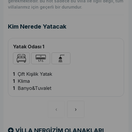
gerekmektedir. Bu not sadece bu villa ile ilgili değil, tüm
villalarımız için geçerli bir durumdur.
Kim Nerede Yatacak
Yatak Odası 1
1
Çift Kişilik Yatak
1
Klima
1
Banyo&Tuvalet
‹
›
VİLLA NERGİZİM OLANAKLARI