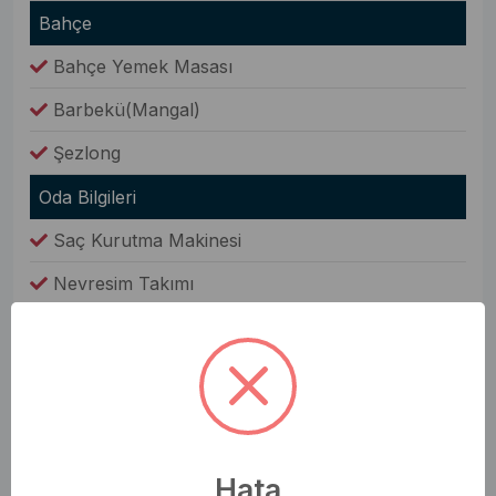
Bahçe
Bahçe Yemek Masası
Barbekü(Mangal)
Şezlong
Oda Bilgileri
Saç Kurutma Makinesi
Nevresim Takımı
Havlular
Elbise Dolabı
Genel Olanaklar
Ütü & Ütü Masası
Hata