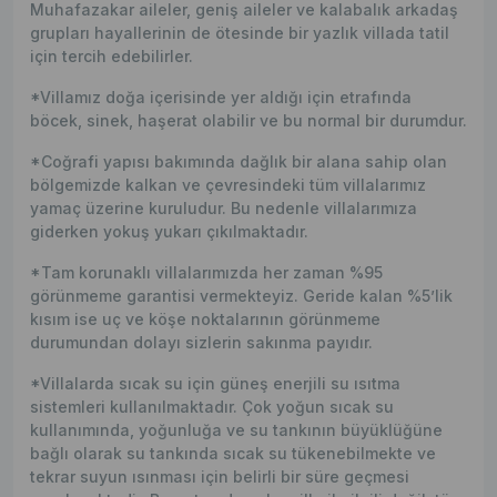
Muhafazakar aileler, geniş aileler ve kalabalık arkadaş
grupları hayallerinin de ötesinde bir yazlık villada tatil
için tercih edebilirler.
*Villamız doğa içerisinde yer aldığı için etrafında
böcek, sinek, haşerat olabilir ve bu normal bir durumdur.
*Coğrafi yapısı bakımında dağlık bir alana sahip olan
bölgemizde kalkan ve çevresindeki tüm villalarımız
yamaç üzerine kuruludur. Bu nedenle villalarımıza
giderken yokuş yukarı çıkılmaktadır.
*Tam korunaklı villalarımızda her zaman %95
görünmeme garantisi vermekteyiz. Geride kalan %5’lik
kısım ise uç ve köşe noktalarının görünmeme
durumundan dolayı sizlerin sakınma payıdır.
*Villalarda sıcak su için güneş enerjili su ısıtma
sistemleri kullanılmaktadır. Çok yoğun sıcak su
kullanımında, yoğunluğa ve su tankının büyüklüğüne
bağlı olarak su tankında sıcak su tükenebilmekte ve
tekrar suyun ısınması için belirli bir süre geçmesi