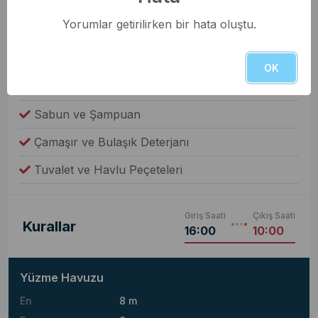
Elektrikli Süpürge
Yorumlar getirilirken bir hata oluştu.
Çamaşır Makinesi
Fiyata Dahil Değil
OK
Yiyecek ve İçecek
Sabun ve Şampuan
Çamaşır ve Bulaşık Deterjanı
Tuvalet ve Havlu Peçeteleri
Giriş Saati
Çıkış Saati
Kurallar
16:00
10:00
Yüzme Havuzu
En
8 m