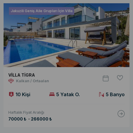
Jakuzili Geniş Aile Grupları İçin Villa
VİLLA TİGRA
Kalkan / Ortaalan
10 Kişi
5 Yatak O.
5 Banyo
Haftalık Fiyat Aralığı
-
70000 ₺
266000 ₺