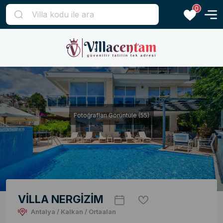
0
Fotoğrafları Görüntüle (55)
VİLLA NERGİZİM
Antalya / Kalkan / Ortaalan