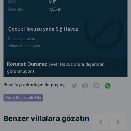
Boy
8 m
Derinlik
1,55 m
Çocuk Havuzu yada Sığ Havuz
Bu havuz tipi bu
villada bulunmuyor.
Korunak Durumu:
Evet( Havuz alanı dışarıdan
görünmüyor )
Bu villayı arkadaşın ile paylaş
Deniz Manzaralı Villa
Benzer villalara gözatın