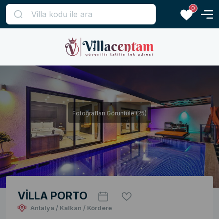
0
Fotoğrafları Görüntüle (25)
VİLLA PORTO
Antalya / Kalkan / Kördere