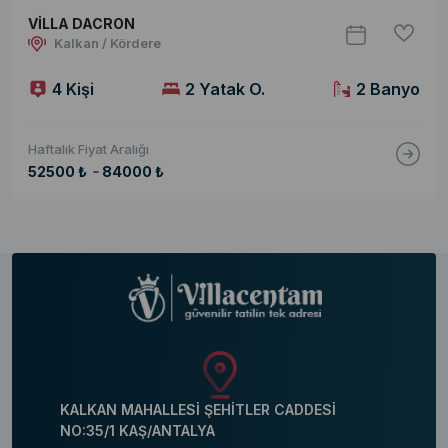
VİLLA DACRON
Kalkan / Kördere
4 Kişi
2 Yatak O.
2 Banyo
Haftalık Fiyat Aralığı
-
52500 ₺
84000 ₺
KALKAN MAHALLESİ ŞEHİTLER CADDESİ
NO:35/1 KAŞ/ANTALYA