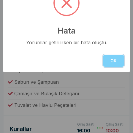
Elbise Dolabı
Genel Olanaklar
Ütü & Ütü Masası
Hata
Elektrikli Süpürge
Yorumlar getirilirken bir hata oluştu.
Çamaşır Makinesi
Fiyata Dahil Değil
OK
Yiyecek ve İçecek
Sabun ve Şampuan
Çamaşır ve Bulaşık Deterjanı
Tuvalet ve Havlu Peçeteleri
Giriş Saati
Çıkış Saati
Kurallar
16:00
10:00