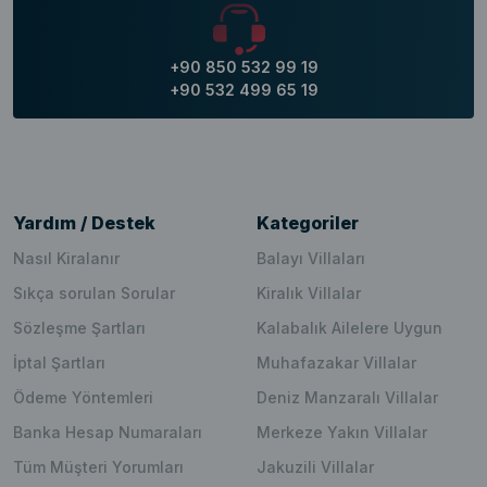
+90 850 532 99 19
+90 532 499 65 19
Yardım / Destek
Kategoriler
Nasıl Kiralanır
Balayı Villaları
Sıkça sorulan Sorular
Kiralık Villalar
Sözleşme Şartları
Kalabalık Ailelere Uygun
İptal Şartları
Muhafazakar Villalar
Ödeme Yöntemleri
Deniz Manzaralı Villalar
Banka Hesap Numaraları
Merkeze Yakın Villalar
Tüm Müşteri Yorumları
Jakuzili Villalar