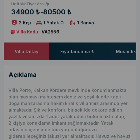
Haftalık Fiyat Aralığı
34900 ₺
-
80500 ₺
2 Kişi
1 Yatak O.
1 Banyo
Villa Kodu
:
VA2556
Villa Detay
Fiyatlandırma ₺
Müsaitlik 
Açıklama
Villa Porto, Kalkan Kördere mevkiinde konumlanmakta
olan masmavi muhteşem deniz ve yeşilliklerle kaplı
doğa manzarasına hakim kiralık villarımız arasında yer
almaktadır. Şık ve konforlu bir şekilde dekore edilen
yazlık villamızda 1 adet yatak odası bulunmakta olup,
2 kişiye konaklama imkanı sağlamaktadır. Yatak
odasının içerisinde tüm yorgunluğunuzu
giderebileceğiniz jakuzi yer almaktadır. Havuz ve havuz