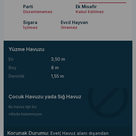
Parti
Ek Misafir
Düzenlenemez
Kabul Edilmez
Sigara
Evcil Hayvan
İçilmez
Giremez
Yüzme Havuzu
En
3,50 m
Boy
8 m
Derinlik
1,55 m
Çocuk Havuzu yada Sığ Havuz
Bu havuz tipi bu
villada bulunmuyor.
Korunak Durumu:
Evet( Havuz alanı dışarıdan