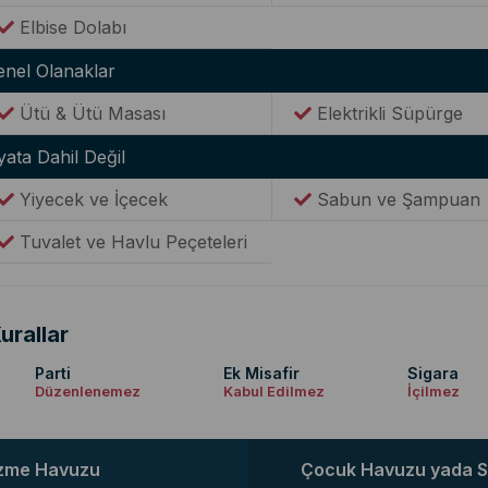
Elbise Dolabı
enel Olanaklar
Ütü & Ütü Masası
Elektrikli Süpürge
yata Dahil Değil
Yiyecek ve İçecek
Sabun ve Şampuan
Tuvalet ve Havlu Peçeteleri
urallar
Parti
Ek Misafir
Sigara
Düzenlenemez
Kabul Edilmez
İçilmez
zme Havuzu
Çocuk Havuzu yada S