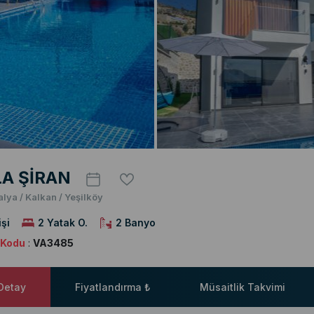
LA ŞİRAN
alya / Kalkan / Yeşilköy
işi
2 Yatak O.
2 Banyo
a Kodu
:
VA3485
 Detay
Fiyatlandırma ₺
Müsaitlik Takvimi