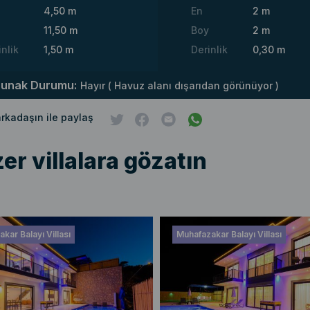
4,50 m
En
2 m
11,50 m
Boy
2 m
inlik
1,50 m
Derinlik
0,30 m
runak Durumu:
Hayır ( Havuz alanı dışarıdan görünüyor )
 arkadaşın ile paylaş
er villalara gözatın
kar Balayı Villası
Muhafazakar Balayı Villası