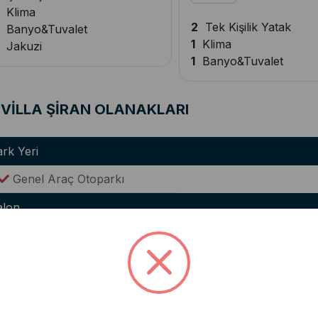
Klima
2
Tek Kişilik Yatak
Banyo&Tuvalet
1
Klima
Jakuzi
1
Banyo&Tuvalet
VİLLA ŞİRAN OLANAKLARI
rk Yeri
Genel Araç Otoparkı
alon
Lüks Oturma Grubu
Klima
WC(Ortak Kullanım)
utfak