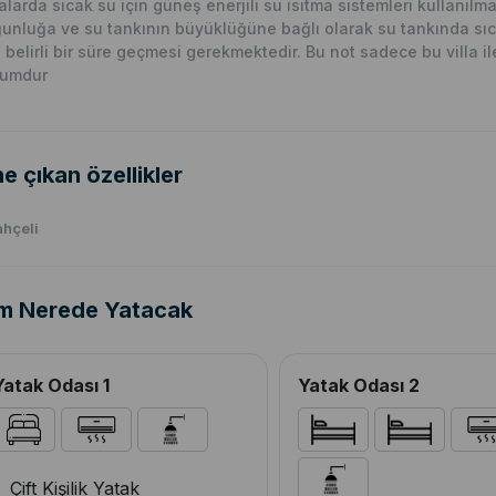
lalarda sıcak su için güneş enerjili su ısıtma sistemleri kullanıl
unluğa ve su tankının büyüklüğüne bağlı olarak su tankında sıc
n belirli bir süre geçmesi gerekmektedir. Bu not sadece bu villa ile i
rumdur
e çıkan özellikler
hçeli
m Nerede Yatacak
Yatak Odası 1
Yatak Odası 2
Çift Kişilik Yatak