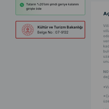
Tutarın %20’sini şimdi geriye kalanını
girişte öde
Aç
Vil
Kültür ve Turizm Bakanlığı
vil
Belge No : 07-9132
oda
ver
kad
bul
uza
unu
NOT
değ
*Vi
*Co
üze