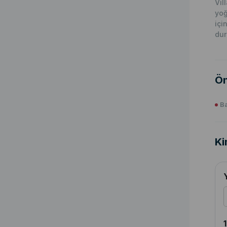
Vil
yoğ
içi
du
Ön
Ba
Ki
1