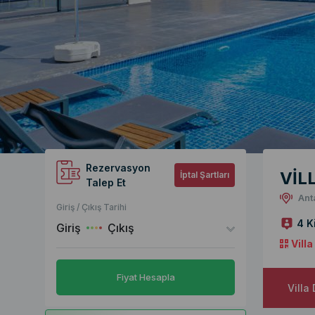
Rezervasyon
VİL
İptal Şartları
Talep Et
Ant
Giriş / Çıkış Tarihi
4 K
Giriş
Çıkış
Vill
Fiyat Hesapla
Villa