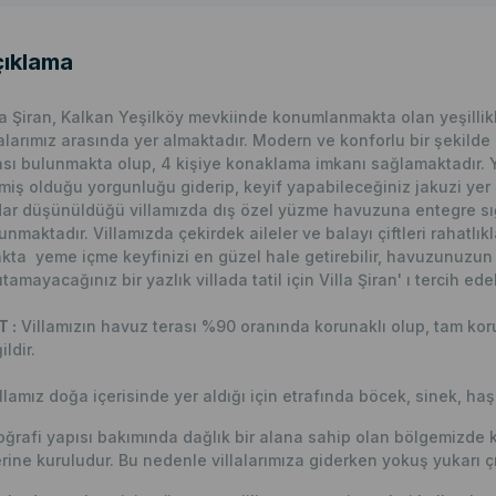
ıklama
la Şiran, Kalkan Yeşilköy mevkiinde konumlanmakta olan yeşillik
lalarımız arasında yer almaktadır. Modern ve konforlu bir şekilde
sı bulunmakta olup, 4 kişiye konaklama imkanı sağlamaktadır. Ya
miş olduğu yorgunluğu giderip, keyif yapabileceğiniz jakuzi yer a
ar düşünüldüğü villamızda dış özel yüzme havuzuna entegre sığ
unmaktadır. Villamızda çekirdek aileler ve balayı çiftleri rahatlık
kta yeme içme keyfinizi en güzel hale getirebilir, havuzunuzun t
tamayacağınız bir yazlık villada tatil için Villa Şiran' ı tercih edeb
 :
Villamızın havuz terası %90 oranında korunaklı olup, tam kor
ildir.
llamız doğa içerisinde yer aldığı için etrafında böcek, sinek, haş
ğrafi yapısı bakımında dağlık bir alana sahip olan bölgemizde 
rine kuruludur. Bu nedenle villalarımıza giderken yokuş yukarı çı