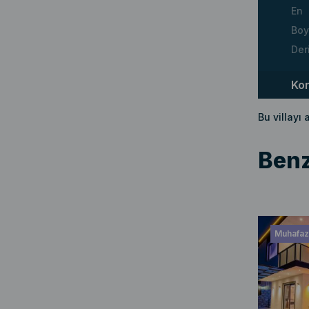
En
Boy
Der
Ko
Bu villayı
Benz
Muhafaza