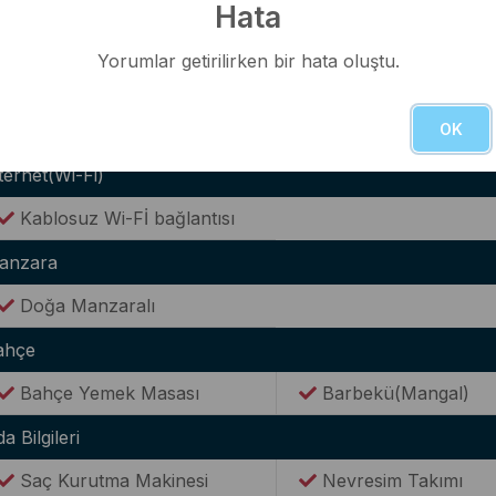
Modern Amerikan Mutfak
Ocak
Hata
Buzdolabı
Elektrikli Su Isıtıcısı(
Yorumlar getirilirken bir hata oluştu.
Tencere & Tava Takımları
Yemek Takımı
OK
Kaşık & Çatal Seti
ternet(Wi-Fi)
Kablosuz Wi-Fİ bağlantısı
anzara
Doğa Manzaralı
ahçe
Bahçe Yemek Masası
Barbekü(Mangal)
a Bilgileri
Saç Kurutma Makinesi
Nevresim Takımı