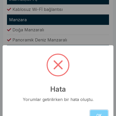
Kablosuz Wi-Fİ bağlantısı
Manzara
Doğa Manzaralı
Panoramik Deniz Manzaralı
Bahçe
Bahçe Yemek Masası
Barbekü(Mangal)
Şezlong
Hata
Oda Bilgileri
Yorumlar getirilirken bir hata oluştu.
Saç Kurutma Makinesi
Nevresim Takımı
OK