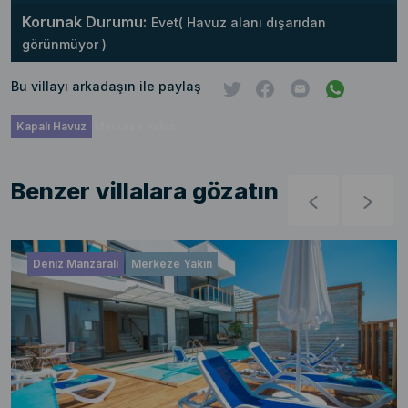
Korunak Durumu:
Evet( Havuz alanı dışarıdan
görünmüyor )
Bu villayı arkadaşın ile paylaş
Kapalı Havuz
Merkeze Yakın
Benzer villalara gözatın
Deniz Manzaralı
Merkeze Yakın