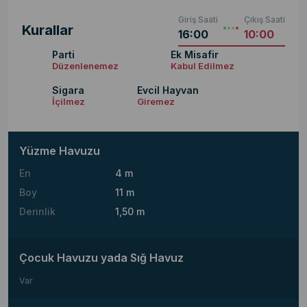
Giriş Saati
Çıkış Saati
Kurallar
16:00
10:00
Parti
Ek Misafir
Düzenlenemez
Kabul Edilmez
Sigara
Evcil Hayvan
İçilmez
Giremez
Yüzme Havuzu
En
4 m
Boy
11 m
Derinlik
1,50 m
Çocuk Havuzu yada Sığ Havuz
Var