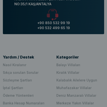
NO:35/1 KAŞ/ANTALYA
+90 850 532 99 19
+90 532 499 65 19
Yardım / Destek
Kategoriler
Nasıl Kiralanır
Balayı Villaları
Sıkça sorulan Sorular
Kiralık Villalar
Sözleşme Şartları
Kalabalık Ailelere Uygun
İptal Şartları
Muhafazakar Villalar
Ödeme Yöntemleri
Deniz Manzaralı Villalar
Banka Hesap Numaraları
Merkeze Yakın Villalar