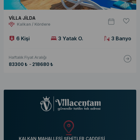
VİLLA JİLDA
Kalkan / Kördere
6 Kişi
3 Yatak O.
3 Banyo
Haftalık Fiyat Aralığı
-
83300 ₺
218680 ₺
KALKAN MAHALLESİ ŞEHİTLER CADDESİ