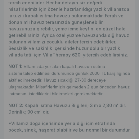
tercih edebilirler. Her bir detayın siz değerli
misafirlerimiz için özenle hazırlanıldığı yazlık villamızda
jakuzili kapalı ısıtma havuzu bulunmaktadır. Ferah ve
donanımlı havuz terasınızda güneşlenebilir,
havuzunuza girebilir, yeme içme keyfini en güzel hale
getirebilirsiniz. Ayrıca özel yüzme havuzunda sığ havuz
bulunan villamızı çocuklu aileler tercih edebilirler.
Sessizlik ve sakinlik içerisinde huzur dolu bir yazlık
villada tatil için Villa
Therapy 620' yi
tercih edebilirsiniz.
NOT 1:
Villamızda yer alan kapalı havuzun ısıtma
sistemi talep edilmesi durumunda günlük 2000 TL karşılığında
aktif edilmektedir.
Havuz sıcaklığı 27-30 dereceye
ulaşmaktadır. Misafirlerimizin gelmeden 2 gün önceden havuz
ısıtmasını istediklerini bildirmeleri gerekmektedir.
NOT 2:
Kapalı Isıtma Havuzu Bilgileri; 3 m x 2,30 m' dir.
Derinlik; 90 cm' dir.
*Villamız doğa içerisinde yer aldığı için etrafında
böcek, sinek, haşerat olabilir ve bu normal bir durumdur.