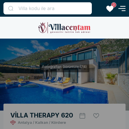
0
Fotoğrafları Görüntüle (78)
VİLLA THERAPY 620
Antalya / Kalkan / Kördere