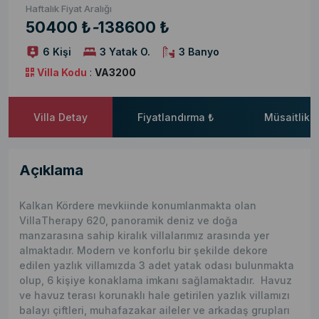
Haftalık Fiyat Aralığı
50400 ₺
-
138600 ₺
6 Kişi
3 Yatak O.
3 Banyo
Villa Kodu
:
VA3200
Villa Detay
Fiyatlandırma ₺
Müsaitlik 
Açıklama
Kalkan Kördere mevkiinde konumlanmakta olan
Villa
Therapy 620
, panoramik deniz ve doğa
manzarasına sahip kiralık villalarımız arasında yer
almaktadır. Modern ve konforlu bir şekilde dekore
edilen yazlık villamızda 3 adet yatak odası bulunmakta
olup, 6 kişiye konaklama imkanı sağlamaktadır. Havuz
ve havuz terası korunaklı hale getirilen yazlık villamızı
balayı çiftleri, muhafazakar aileler ve arkadaş grupları