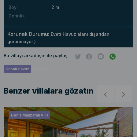
Boy
2 m
Derinlik
Korunak Durumu:
Evet( Havuz alanı dışarıdan
görünmüyor )
Bu villayı arkadaşın ile paylaş
Kapalı Havuz
Merkeze Yakın
Benzer villalara gözatın
Deniz Manzaralı Villa