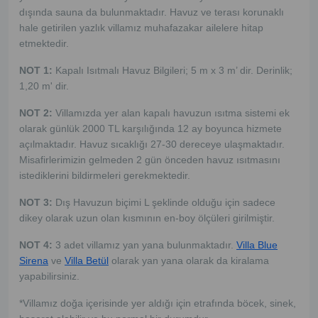
dışında sauna da bulunmaktadır. Havuz ve terası korunaklı
hale getirilen yazlık villamız muhafazakar ailelere hitap
etmektedir.
NOT 1:
Kapalı Isıtmalı Havuz Bilgileri; 5 m x 3 m’ dir. Derinlik;
1,20 m' dir.
NOT 2:
Villamızda yer alan kapalı havuzun ısıtma sistemi
ek
olarak günlük 2000 TL karşılığında 12 ay boyunca hizmete
açılmaktadır. Havuz sıcaklığı 27-30 dereceye ulaşmaktadır.
Misafirlerimizin gelmeden 2 gün önceden havuz ısıtmasını
istediklerini bildirmeleri gerekmektedir
.
NOT 3:
Dış
Havuzun biçimi L şeklinde olduğu için sadece
dikey olarak uzun olan kısmının en-boy ölçüleri girilmiştir.
NOT 4:
3 adet villamız yan yana bulunmaktadır.
Villa Blue
Sirena
ve
Villa Betül
olarak yan yana olarak da kiralama
yapabilirsiniz.
*Villamız doğa içerisinde yer aldığı için etrafında böcek, sinek,