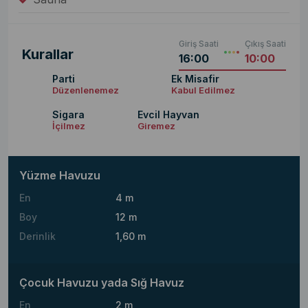
Giriş Saati
Çıkış Saati
Kurallar
16:00
10:00
Parti
Ek Misafir
Düzenlenemez
Kabul Edilmez
Sigara
Evcil Hayvan
İçilmez
Giremez
Yüzme Havuzu
En
4 m
Boy
12 m
Derinlik
1,60 m
Çocuk Havuzu yada Sığ Havuz
En
2 m