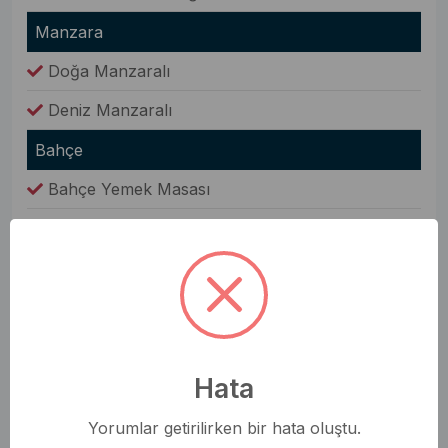
Manzara
Doğa Manzaralı
Deniz Manzaralı
Bahçe
Bahçe Yemek Masası
Barbekü(Mangal)
Şezlong
Oda Bilgileri
Saç Kurutma Makinesi
Hata
Nevresim Takımı
Havlular
Yorumlar getirilirken bir hata oluştu.