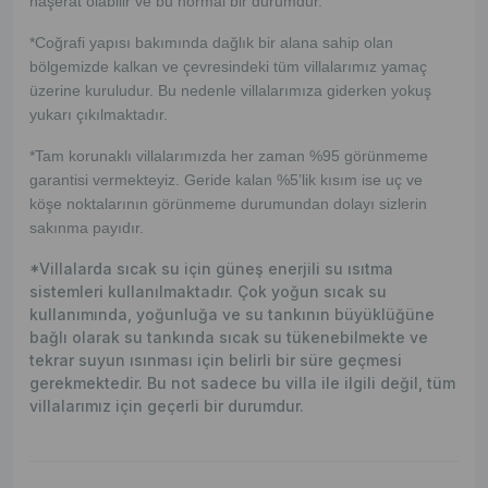
haşerat olabilir ve bu normal bir durumdur.
*Coğrafi yapısı bakımında dağlık bir alana sahip olan
bölgemizde kalkan ve çevresindeki tüm villalarımız yamaç
üzerine kuruludur. Bu nedenle villalarımıza giderken yokuş
yukarı çıkılmaktadır.
*Tam korunaklı villalarımızda her zaman %95 görünmeme
garantisi vermekteyiz. Geride kalan %5’lik kısım ise uç ve
köşe noktalarının görünmeme durumundan dolayı sizlerin
sakınma payıdır.
*Villalarda sıcak su için güneş enerjili su ısıtma
sistemleri kullanılmaktadır. Çok yoğun sıcak su
kullanımında, yoğunluğa ve su tankının büyüklüğüne
bağlı olarak su tankında sıcak su tükenebilmekte ve
tekrar suyun ısınması için belirli bir süre geçmesi
gerekmektedir. Bu not sadece bu villa ile ilgili değil, tüm
villalarımız için geçerli bir durumdur.