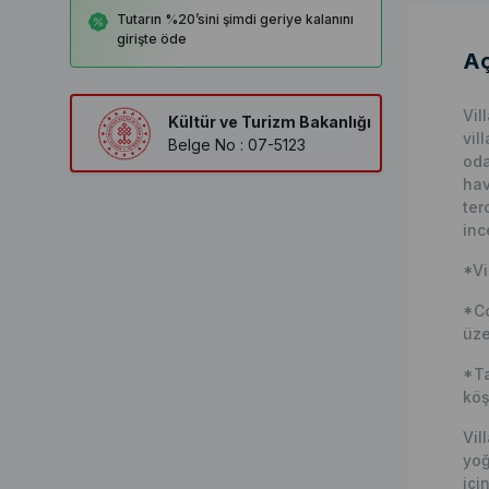
Tutarın %20’sini şimdi geriye kalanını
girişte öde
Aç
Vil
Kültür ve Turizm Bakanlığı
vil
Belge No : 07-5123
oda
hav
ter
inc
*Vi
*Co
üze
*Ta
köş
Vil
yoğ
içi