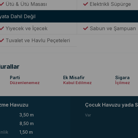
Ütü & Ütü Masası
Elektrikli Süpürge
yata Dahil Değil
Yiyecek ve İçecek
Sabun ve Şampuan
Tuvalet ve Havlu Peçeteleri
urallar
Parti
Ek Misafir
Sigara
Düzenlenemez
Kabul Edilmez
İçilmez
zme Havuzu
Çocuk Havuzu yada S
3,50 m
Var
8,50 m
inlik
1,50 m