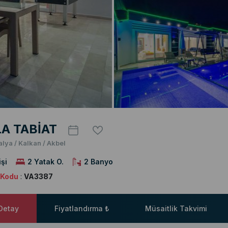
LA TABİAT
alya / Kalkan / Akbel
işi
2 Yatak O.
2 Banyo
a Kodu
:
VA3387
 Detay
Fiyatlandırma ₺
Müsaitlik Takvimi