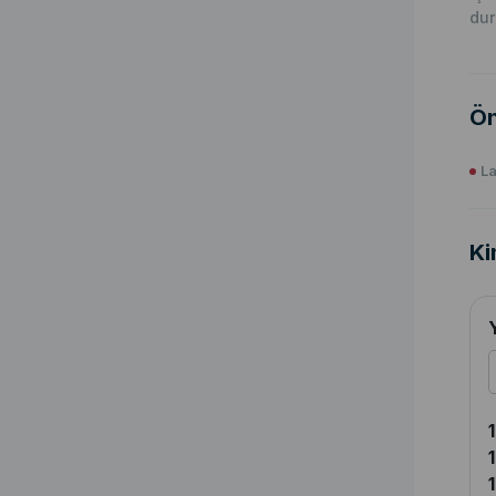
du
Ön
La
Ki
1
1
1