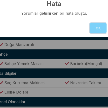
Hata
Kaşık & Çatal Seti
Yorumlar getirilirken bir hata oluştu.
ternet(Wi-Fi)
Kablosuz Wi-Fİ bağlantısı
OK
anzara
Doğa Manzaralı
ahçe
Bahçe Yemek Masası
Barbekü(Mangal)
a Bilgileri
Saç Kurutma Makinesi
Nevresim Takımı
Elbise Dolabı
enel Olanaklar