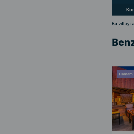
Ko
Bu villayı
Benz
Hamam 