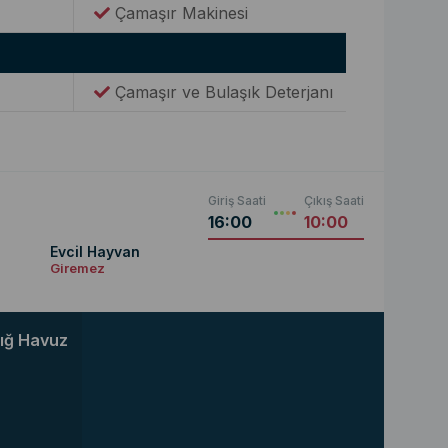
Çamaşır Makinesi
Çamaşır ve Bulaşık Deterjanı
Giriş Saati
Çıkış Saati
16:00
10:00
Evcil Hayvan
Giremez
ığ Havuz