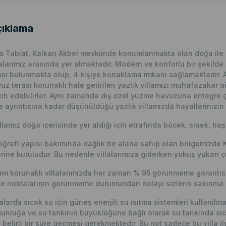
ıklama
la Tabiat, Kalkan Akbel mevkiinde konumlanmakta olan doğa ile iç 
lalarımız arasında yer almaktadır. Modern ve konforlu bir şekilde
sı bulunmakta olup, 4 kişiye konaklama imkanı sağlamaktadır. Ay
uz terası korunaklı hale getirilen yazlık villamızı muhafazakar aile
cih edebilirler. Aynı zamanda dış özel yüzme havuzuna entegre 
e ayrıntısına kadar düşünüldüğü yazlık villamızda hayallerinizin 
llamız doğa içerisinde yer aldığı için etrafında böcek, sinek, haş
ğrafi yapısı bakımında dağlık bir alana sahip olan bölgemizde 
rine kuruludur. Bu nedenle villalarımıza giderken yokuş yukarı çı
m korunaklı villalarımızda her zaman % 95 görünmeme garantisi 
e noktalarının görünmeme durumundan dolayı sizlerin sakınma p
lalarda sıcak su için güneş enerjili su ısıtma sistemleri kullanıl
unluğa ve su tankının büyüklüğüne bağlı olarak su tankında sıc
n belirli bir süre geçmesi gerekmektedir. Bu not sadece bu villa ile i