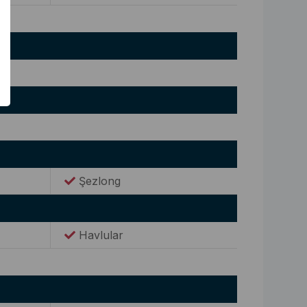
Şezlong
Havlular