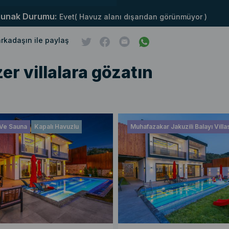
runak Durumu:
Evet( Havuz alanı dışarıdan görünmüyor )
 arkadaşın ile paylaş
er villalara gözatın
Ve Sauna
Kapalı Havuzlu
Muhafazakar Jakuzili Balayı Villa