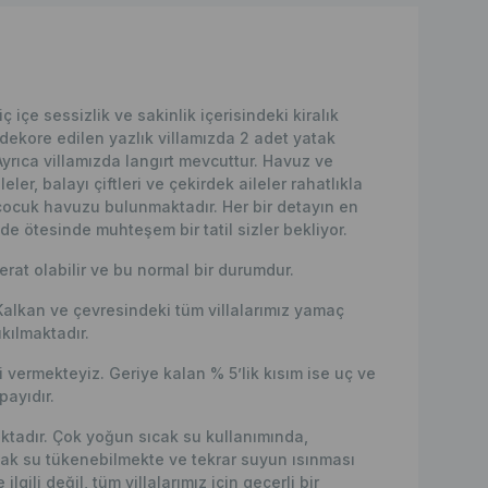
içe sessizlik ve sakinlik içerisindeki kiralık
 dekore edilen yazlık villamızda 2 adet yatak
rıca villamızda langırt mevcuttur. Havuz ve
ler, balayı çiftleri ve çekirdek aileler rahatlıkla
çocuk havuzu bulunmaktadır. Her bir detayın en
de ötesinde muhteşem bir tatil sizler bekliyor.
erat olabilir ve bu normal bir durumdur.
Kalkan ve çevresindeki tüm villalarımız yamaç
kılmaktadır.
vermekteyiz. Geriye kalan % 5’lik kısım ise uç ve
ayıdır.
maktadır. Çok yoğun sıcak su kullanımında,
ak su tükenebilmekte ve tekrar suyun ısınması
lgili değil, tüm villalarımız için geçerli bir