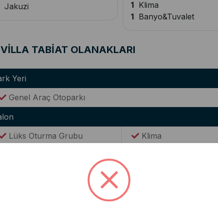
1
Klima
Jakuzi
1
Banyo&Tuvalet
VİLLA TABİAT OLANAKLARI
rk Yeri
Genel Araç Otoparkı
alon
Lüks Oturma Grubu
Klima
utfak
Modern Amerikan Mutfak
Ocak
Buzdolabı
Elektrikli Su Isıtıcısı(
Tencere & Tava Takımları
Yemek Takımı