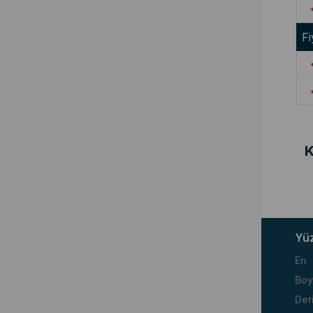
Fi
K
Yü
En
Boy
Der