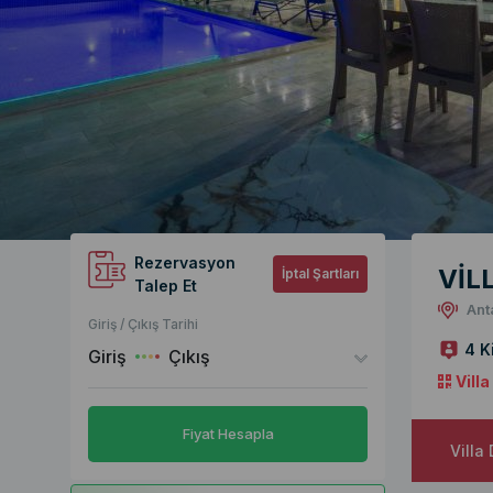
Rezervasyon
VİL
İptal Şartları
Talep Et
Ant
Giriş / Çıkış Tarihi
4 K
Giriş
Çıkış
Vill
Fiyat Hesapla
Villa